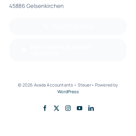
45886 Gelsenkirchen
0209 51302940
kanzlei@steuerberater-
ratzsch.de
© 2026 Avada Accountants • Steuer• Powered by
WordPress
Zurück nach oben