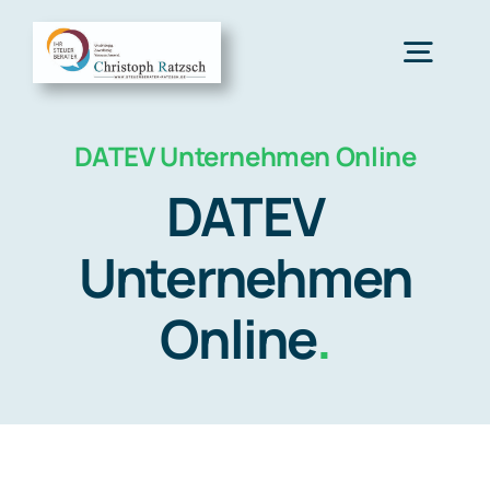
Zum
Inhalt
Togg
springen
Navig
DATEV Unternehmen Online
Home
DATEV
Über uns
Unternehmen
Leistungen
Online
.
Tools für Mandanten
Recht