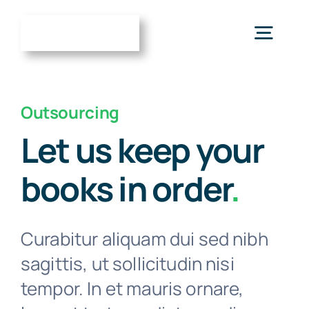
Zum
Inhalt
Togg
springen
Navig
Home
Outsourcing
Let us keep your
Über uns
books in order
.
Leistungen
Curabitur aliquam dui sed nibh
Tools für Mandanten
sagittis, ut sollicitudin nisi
tempor. In et mauris ornare,
Recht