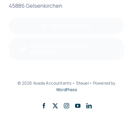
45886 Gelsenkirchen
0209 51302940
kanzlei@steuerberater-
ratzsch.de
© 2026 Avada Accountants • Steuer• Powered by
WordPress
Zurück nach oben